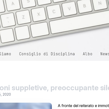
Siamo
Consiglio di Disciplina
Albo
New
ioni suppletive, preoccupante si
5, 2020
A fronte del reiterato e immot