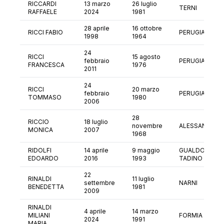
RICCARDI
13 marzo
26 luglio
TERNI
RAFFAELE
2024
1981
28 aprile
16 ottobre
RICCI FABIO
PERUGIA
1998
1964
24
RICCI
15 agosto
febbraio
PERUGIA
FRANCESCA
1976
2011
24
RICCI
20 marzo
febbraio
PERUGIA
TOMMASO
1980
2006
28
RICCIO
18 luglio
novembre
ALESSANDRIA
MONICA
2007
1968
RIDOLFI
14 aprile
9 maggio
GUALDO
EDOARDO
2016
1993
TADINO
22
RINALDI
11 luglio
settembre
NARNI
BENEDETTA
1981
2009
RINALDI
4 aprile
14 marzo
MILIANI
FORMIA
2024
1991
MARIA