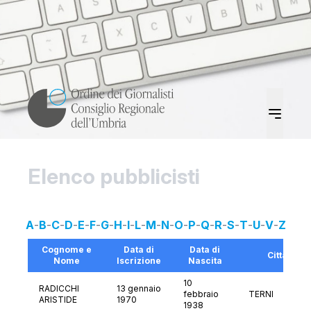
Elenco pubblicisti
A
-
B
-
C
-
D
-
E
-
F
-
G
-
H
-
I
-
L
-
M
-
N
-
O
-
P
-
Q
-
R
-
S
-
T
-
U
-
V
-
Z
Cognome e
Data di
Data di
Città
Nome
Iscrizione
Nascita
10
RADICCHI
13 gennaio
febbraio
TERNI
ARISTIDE
1970
1938