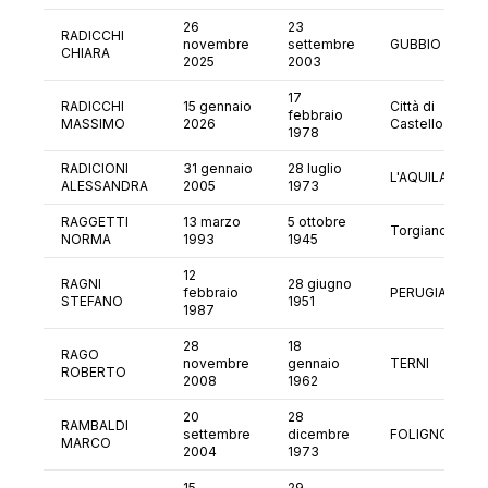
26
23
RADICCHI
novembre
settembre
GUBBIO
CHIARA
2025
2003
17
RADICCHI
15 gennaio
Città di
febbraio
MASSIMO
2026
Castello
1978
RADICIONI
31 gennaio
28 luglio
L'AQUILA
ALESSANDRA
2005
1973
RAGGETTI
13 marzo
5 ottobre
Torgiano
NORMA
1993
1945
12
RAGNI
28 giugno
febbraio
PERUGIA
STEFANO
1951
1987
28
18
RAGO
novembre
gennaio
TERNI
ROBERTO
2008
1962
20
28
RAMBALDI
settembre
dicembre
FOLIGNO
MARCO
2004
1973
15
29