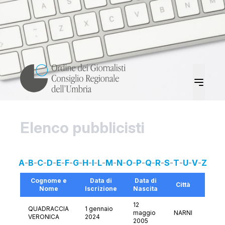
Elenco pubblicisti
A
-
B
-
C
-
D
-
E
-
F
-
G
-
H
-
I
-
L
-
M
-
N
-
O
-
P
-
Q
-
R
-
S
-
T
-
U
-
V
-
Z
Cognome e
Data di
Data di
Città
Prov
Nome
Iscrizione
Nascita
12
QUADRACCIA
1 gennaio
maggio
NARNI
TR
VERONICA
2024
2005