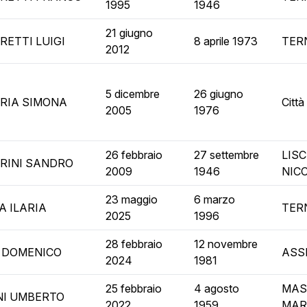
1995
1946
21 giugno
RETTI LUIGI
8 aprile 1973
TER
2012
5 dicembre
26 giugno
RIA SIMONA
Città
2005
1976
26 febbraio
27 settembre
LIS
RINI SANDRO
2009
1946
NIC
23 maggio
6 marzo
A ILARIA
TER
2025
1996
28 febbraio
12 novembre
 DOMENICO
ASSI
2024
1981
25 febbraio
4 agosto
MAS
NI UMBERTO
2022
1959
MAR