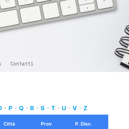
s
Contatti
O
-
P
-
Q
-
R
-
S
-
T
-
U
-
V
-
Z
Città
Prov
P. Disc.