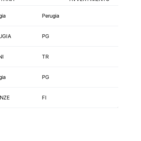
gia
Perugia
UGIA
PG
NI
TR
gia
PG
ENZE
FI