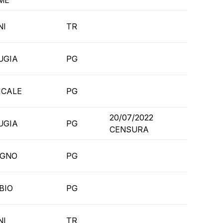
ME
NI
TR
UGIA
PG
ICALE
PG
20/07/2022
UGIA
PG
CENSURA
IGNO
PG
BIO
PG
NI
TR