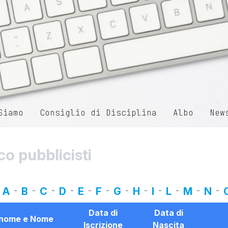
Siamo
Consiglio di Disciplina
Albo
New
co pubblicisti
A
-
B
-
C
-
D
-
E
-
F
-
G
-
H
-
I
-
L
-
M
-
N
-
Data di
Data di
nome e Nome
Iscrizione
Nascita