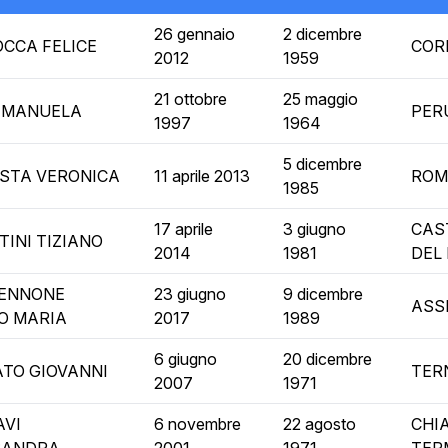
26 gennaio
2 dicembre
CCA FELICE
COR
2012
1959
21 ottobre
25 maggio
 MANUELA
PER
1997
1964
5 dicembre
STA VERONICA
11 aprile 2013
ROM
1985
17 aprile
3 giugno
CAS
TINI TIZIANO
2014
1981
DEL
ENNONE
23 giugno
9 dicembre
ASSI
O MARIA
2017
1989
6 giugno
20 dicembre
TO GIOVANNI
TER
2007
1971
AVI
6 novembre
22 agosto
CHI