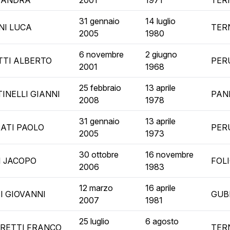
SANDRA
2001
1971
TER
31 gennaio
14 luglio
NI LUCA
TER
2005
1980
6 novembre
2 giugno
TTI ALBERTO
PER
2001
1968
25 febbraio
13 aprile
INELLI GIANNI
PAN
2008
1978
31 gennaio
13 aprile
ATI PAOLO
PER
2005
1973
30 ottobre
16 novembre
I JACOPO
FOL
2006
1983
12 marzo
16 aprile
I GIOVANNI
GUB
2007
1981
25 luglio
6 agosto
RETTI FRANCO
TER