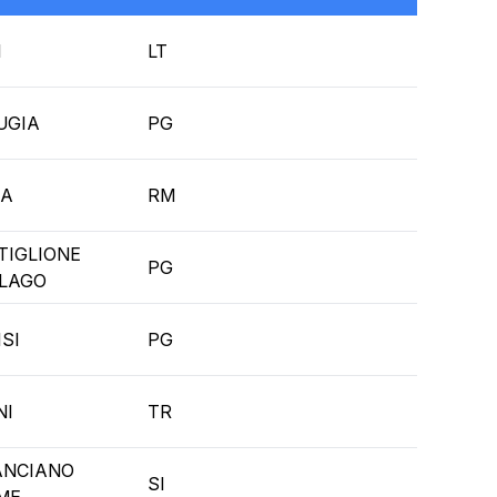
I
LT
UGIA
PG
A
RM
TIGLIONE
PG
 LAGO
SI
PG
NI
TR
ANCIANO
SI