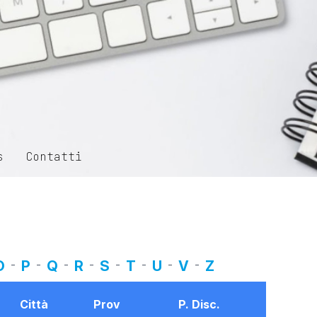
s
Contatti
O
-
P
-
Q
-
R
-
S
-
T
-
U
-
V
-
Z
Città
Prov
P. Disc.