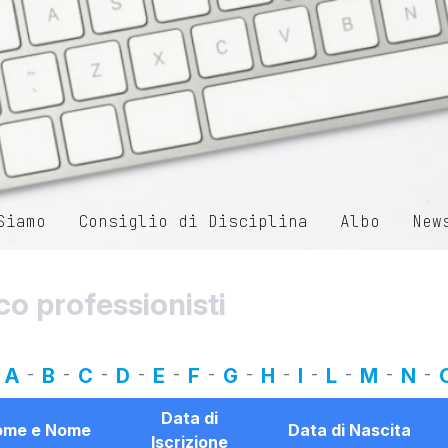
Siamo
Consiglio di Disciplina
Albo
New
co professionisti
A
-
B
-
C
-
D
-
E
-
F
-
G
-
H
-
I
-
L
-
M
-
N
-
Data di
ome e Nome
Data di Nascita
Iscrizione