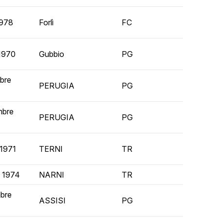
1978
Forlì
FC
 1970
Gubbio
PG
bre
PERUGIA
PG
mbre
PERUGIA
PG
 1971
TERNI
TR
o 1974
NARNI
TR
mbre
ASSISI
PG