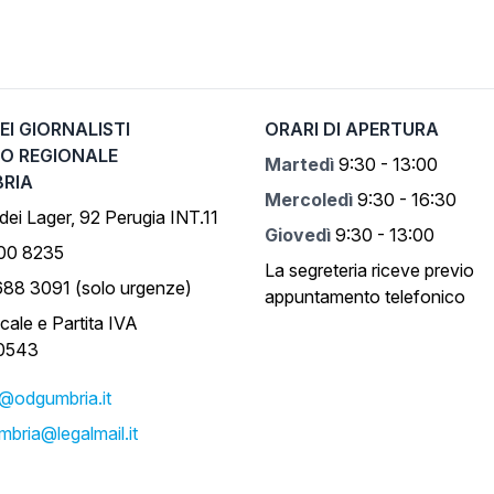
EI GIORNALISTI
ORARI DI APERTURA
IO REGIONALE
Martedì
9:30 - 13:00
BRIA
Mercoledì
9:30 - 16:30
 dei Lager, 92 Perugia INT.11
Giovedì
9:30 - 13:00
500 8235
La segreteria riceve previo
688 3091 (solo urgenze)
appuntamento telefonico
cale e Partita IVA
0543
o@odgumbria.it
bria@legalmail.it