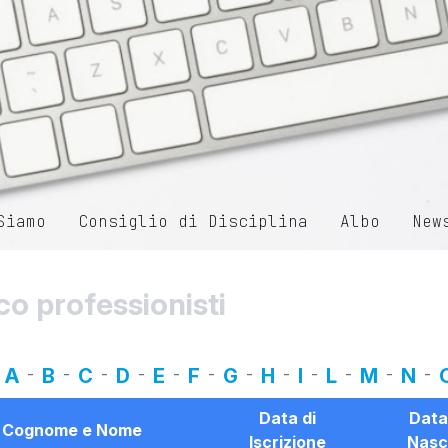
Siamo
Consiglio di Disciplina
Albo
New
co professionisti
A
-
B
-
C
-
D
-
E
-
F
-
G
-
H
-
I
-
L
-
M
-
N
-
Data di
Data
Cognome e Nome
Iscrizione
Nasc