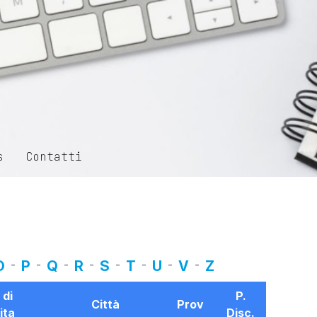
s
Contatti
O
-
P
-
Q
-
R
-
S
-
T
-
U
-
V
-
Z
 di
P.
Città
Prov
ita
Disc.