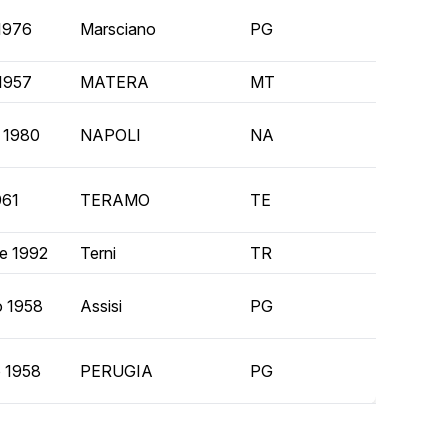
 1976
Marsciano
PG
 1957
MATERA
MT
e 1980
NAPOLI
NA
961
TERAMO
TE
re 1992
Terni
TR
o 1958
Assisi
PG
 1958
PERUGIA
PG