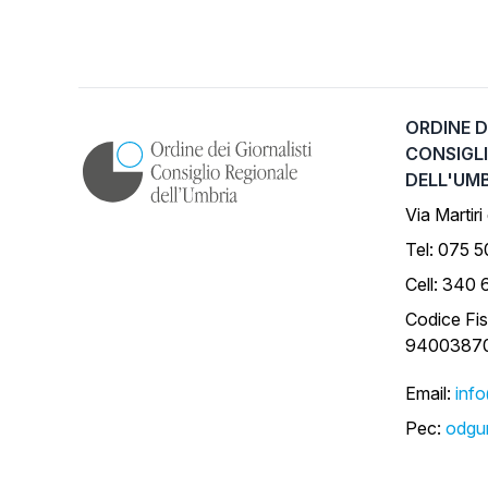
ORDINE D
CONSIGL
DELL'UM
Via Martiri
Tel: 075 
Cell: 340 
Codice Fis
9400387
Email:
inf
Pec:
odgum