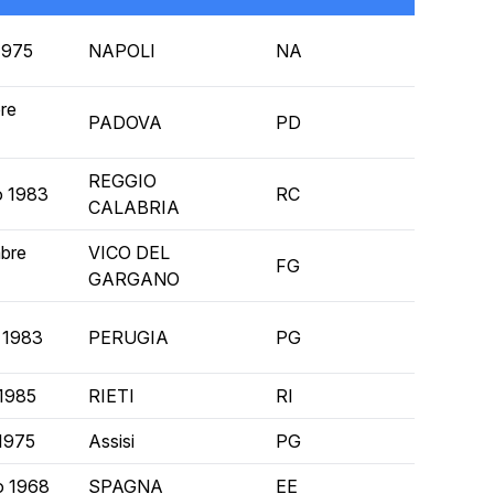
 1975
NAPOLI
NA
re
PADOVA
PD
REGGIO
o 1983
RC
CALABRIA
mbre
VICO DEL
FG
GARGANO
 1983
PERUGIA
PG
 1985
RIETI
RI
 1975
Assisi
PG
o 1968
SPAGNA
EE