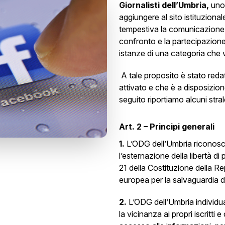
Giornalisti dell’Umbria,
uno 
aggiungere al sito istituzional
tempestiva la comunicazione, ra
confronto e la partecipazione 
istanze di una categoria che
A tale proposito è stato redat
attivato e che è a disposizion
seguito riportiamo alcuni stral
Art. 2 – Principi generali
1.
L’ODG dell’Umbria riconosce
l’esternazione della libertà di
21 della Costituzione della Re
europea per la salvaguardia dei
2.
L’ODG dell’Umbria individua
la vicinanza ai propri iscritt