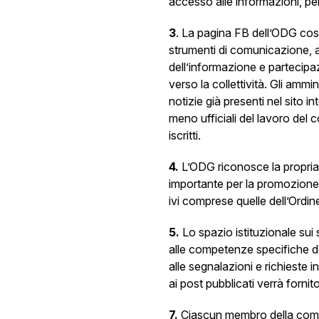
accesso alle informazioni, pe
3
. La pagina FB dell’ODG cost
strumenti di comunicazione, at
dell’informazione e partecipazi
verso la collettività. Gli ammin
notizie già presenti nel sito 
meno ufficiali del lavoro del
iscritti.
4.
L’ODG riconosce la propri
importante per la promozione d
ivi comprese quelle dell’Ordin
5.
Lo spazio istituzionale su
alle competenze specifiche de
alle segnalazioni e richieste i
ai post pubblicati verrà fornito 
7.
Ciascun membro della com