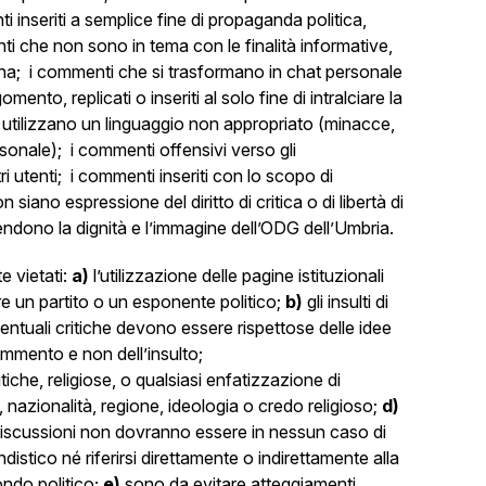
ti inseriti a semplice fine di propaganda politica,
ti che non sono in tema con le finalità informative,
agina; i commenti che si trasformano in chat personale
omento, replicati o inseriti al solo fine di intralciare la
 utilizzano un linguaggio non appropriato (minacce,
rsonale); i commenti offensivi verso gli
ri utenti; i commenti inseriti con lo scopo di
iano espressione del diritto di critica o di libertà di
ndono la dignità e l’immagine dell’ODG dell’Umbria.
 vietati:
a)
l’utilizzazione delle pagine istituzionali
 un partito o un esponente politico;
b)
gli insulti di
entuali critiche devono essere rispettose delle idee
commento e non dell’insulto;
itiche, religiose, o qualsiasi enfatizzazione di
, nazionalità, regione, ideologia o credo religioso;
d)
 discussioni non dovranno essere in nessun caso di
istico né riferirsi direttamente o indirettamente alla
ondo politico;
e)
sono da evitare atteggiamenti