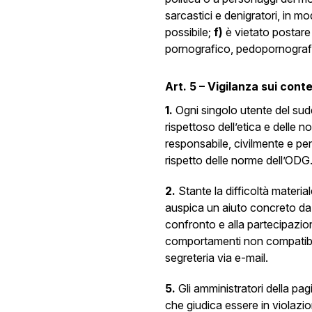
sarcastici e denigratori, in mo
possibile;
f)
è vietato postare 
pornografico, pedopornografi
Art. 5 – Vigilanza sui cont
1.
Ogni singolo utente del su
rispettoso dell’etica e delle 
responsabile, civilmente e pena
rispetto delle norme dell’ODG
2.
Stante la difficoltà material
auspica un aiuto concreto da par
confronto e alla partecipazion
comportamenti non compatibili
segreteria via e-mail.
5.
Gli amministratori della p
che giudica essere in violazio