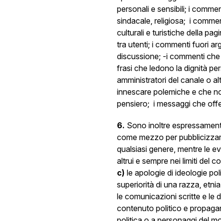
personali e sensibili; i commen
sindacale, religiosa; i commen
culturali e turistiche della p
tra utenti; i commenti fuori arg
discussione; -i commenti che
frasi che ledono la dignità pe
amministratori del canale o alt
innescare polemiche e che non s
pensiero; i messaggi che offe
6.
Sono inoltre espressamente
come mezzo per pubblicizzare
qualsiasi genere, mentre le ev
altrui e sempre nei limiti del 
c)
le apologie di ideologie pol
superiorità di una razza, etnia
le comunicazioni scritte e le
contenuto politico e propagand
politica o a personaggi del m