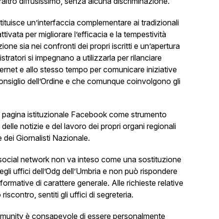
raltro diffusissimo, senza alcuna discriminazione.
ituisce un’interfaccia complementare ai tradizionali
tivata per migliorare l’efficacia e la tempestività
one sia nei confronti dei propri iscritti e un’apertura
istratori si impegnano a utilizzarla per rilanciare
internet e allo stesso tempo per comunicare iniziative
 consiglio dell’Ordine e che comunque coinvolgono gli
a pagina istituzionale Facebook come strumento
elle notizie e del lavoro dei propri organi regionali
e dei Giornalisti Nazionale.
i social network non va inteso come una sostituzione
gli uffici dell’Odg dell’Umbria e non può rispondere
nformative di carattere generale. Alle richieste relative
riscontro, sentiti gli uffici di segreteria.
munity è consapevole di essere personalmente