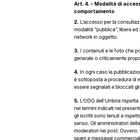
Art. 4. – Modalità di acce
comportamento
2.
L’accesso per la consultaz
modalità “pubblica”, libera ed
network in oggetto.
3.
I contenuti e le foto che p
generale o criticamente propo
4.
In ogni caso la pubblicazi
è sottoposta a procedura di 
essere segnalati e bloccati gli
5.
L’ODG dell’Umbria rispetta 
nei termini indicati nel present
gli iscritti sono tenuti a ris
senso. Gli amministratori del
moderatori nei post. Ovvero:
spam e messaggi commerciali e