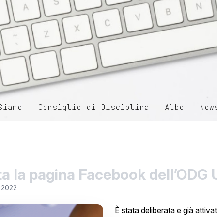
Siamo
Consiglio di Disciplina
Albo
New
ta la pagina Facebook dell’ODG
 2022
È stata deliberata e già attiva