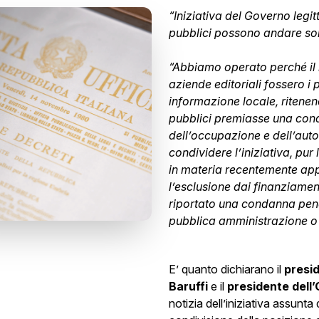
“Iniziativa del Governo legit
pubblici possono andare so
“Abbiamo operato perché il r
aziende editoriali fossero i 
informazione locale, ritenen
pubblici premiasse una cond
dell’occupazione e dell’aut
condividere l’iniziativa, pu
in materia recentemente app
l’esclusione dai finanziament
riportato una condanna penal
pubblica amministrazione o 
E’ quanto dichiarano il
presi
Baruffi
e il
presidente dell’
notizia dell’iniziativa assunta