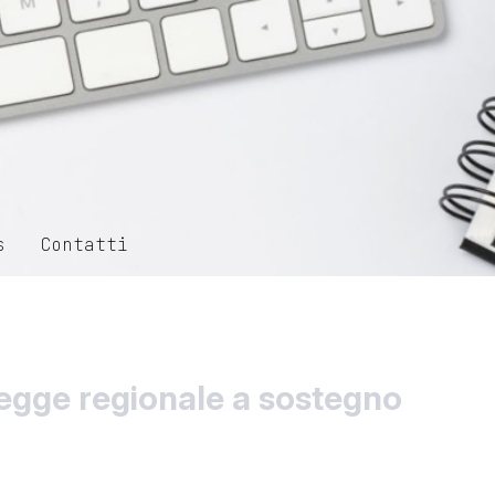
s
Contatti
egge regionale a sostegno